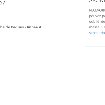
67
ABON
RECEVOI
pouvez pa
oublié de
che de Pâques - Année A
messe ? A
secretari