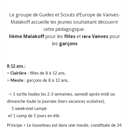
Le groupe de Guides et S
couts
d’Europe de Vanves-
Malakoff accueille les jeunes souhaitant découvrir
cette pédagogique :
IIème Malakoff
pour les
filles
et
Vanves
pour
Ière
les
garçons
8-12 ans :
>
Clairière
: filles de 8 à 12 ans,
>
Meute
: garçons de 8 à 12 ans,
-> 1 sortie toutes les 2-3 semaines, samedi après-midi ou
dimanche toute la journée (hors vacances scolaires),
1 week-end campé
et 1 camp de 5 jours en été.
Principe > Le louveteau est dans une meute, constituée de 24