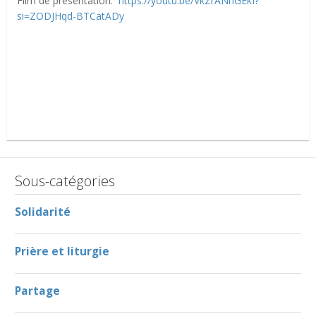
Film de présentation:
https://youtu.be/VkZrANhGEkI?
si=ZODJHqd-BTCatADy
Sous-catégories
Solidarité
Prière et liturgie
Partage