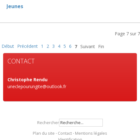
Jeunes
Page 7 sur 7
Début
Précédent
1
2
3
4
5
6
7
Suivant
Fin
CONTACT
Christophe Rendu
uneclepourungite@outlook.fr
Rechercher
Plan du site
⋅
Contact
⋅
Mentions légales
Identification