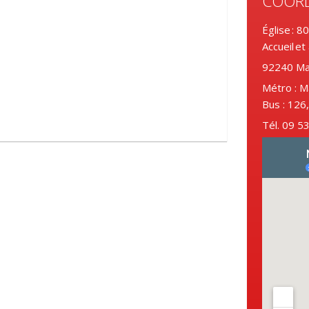
COOR
Église : 8
Accueil et
92240 Ma
Métro : M
Bus : 126
Tél. 09 5