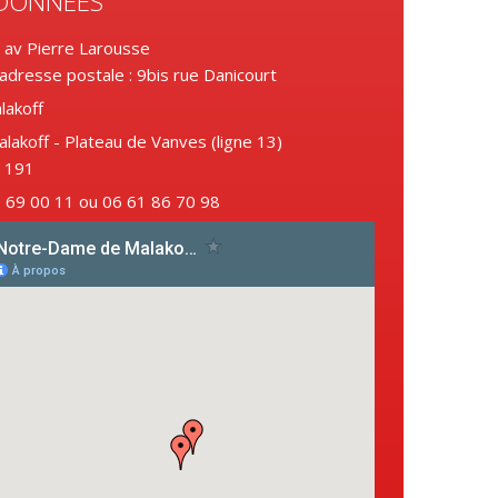
DONNÉES
0 av Pierre Larousse
 adresse postale : 9bis rue Danicourt
lakoff
alakoff - Plateau de Vanves (ligne 13)
, 191
3 69 00 11 ou 06 61 86 70 98